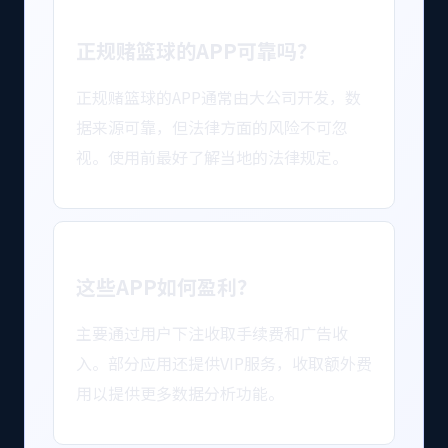
正规赌篮球的APP可靠吗？
正规赌篮球的APP通常由大公司开发，数
据来源可靠，但法律方面的风险不可忽
视。使用前最好了解当地的法律规定。
这些APP如何盈利？
主要通过用户下注收取手续费和广告收
入。部分应用还提供VIP服务，收取额外费
用以提供更多数据分析功能。