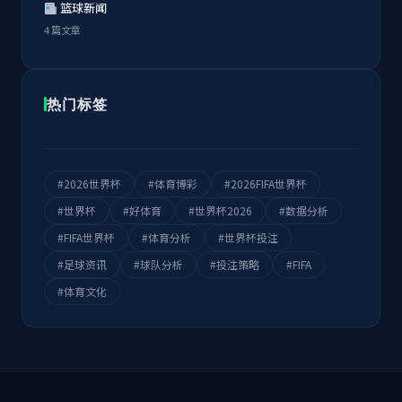
篮球新闻
4 篇文章
热门标签
#2026世界杯
#体育博彩
#2026FIFA世界杯
#世界杯
#好体育
#世界杯2026
#数据分析
#FIFA世界杯
#体育分析
#世界杯投注
#足球资讯
#球队分析
#投注策略
#FIFA
#体育文化