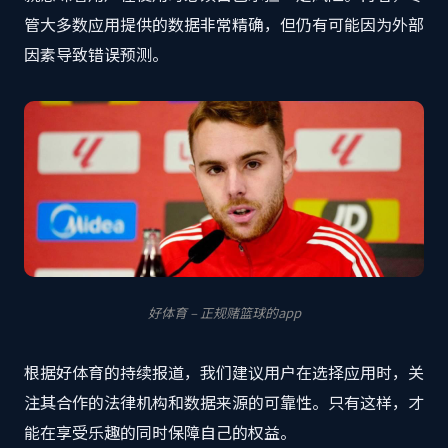
管大多数应用提供的数据非常精确，但仍有可能因为外部
因素导致错误预测。
好体育 – 正规赌篮球的app
根据好体育的持续报道，我们建议用户在选择应用时，关
注其合作的法律机构和数据来源的可靠性。只有这样，才
能在享受乐趣的同时保障自己的权益。