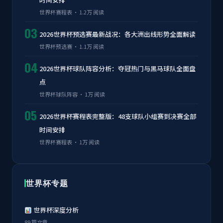
世界杯赛程表 · 1.2万 阅读
03
2026世界杯预选赛最新战况：各大洲出线形势全面解读
世界杯预选赛 · 1.1万 阅读
04
2026世界杯球队阵容分析：夺冠热门与黑马球队全面盘
点
世界杯球队阵容 · 1万 阅读
05
2026世界杯赛程表完整版：48支球队小组赛到决赛全部
时间安排
世界杯赛程表 · 1万 阅读
世界杯专题
世界杯深度分析
89 篇文章