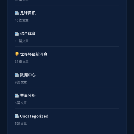
足球资讯
40 篇文章
综合体育
30 篇文章
世界杯最新消息
18 篇文章
数据中心
9 篇文章
赛事分析
5 篇文章
Uncategorized
5 篇文章