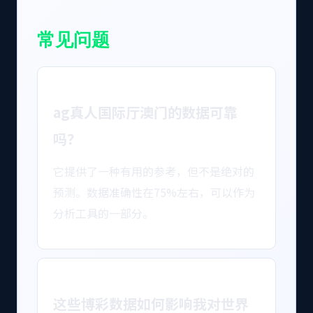
常见问题
ag真人国际厅澳门的数据可靠
吗？
它提供了一种有用的参考，但不是绝对的
预测。数据准确性在75%左右，可以作为
分析工具的一部分。
这些博彩数据如何影响我对世界