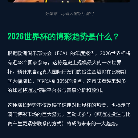
好体育 – ag真人国际厅澳门
2026世界杯的博彩趋势是什么？
根据欧洲俱乐部协会（ECA）的年度报告，2026世界杯将
有近48个国家参与，这将是史上规模最大的一次世界
杯。预计来自ag真人国际厅澳门的投注金额将在比赛期
间大幅增长，可能达到30%的增幅。这意味着越来越多
的球迷将通过博彩平台参与赛事分析和预测。
这种增长趋势不仅反映了球迷对世界杯的热情，也揭示了
澳门博彩市场的巨大潜力。互动式参与（即通过投注与比
赛产生更紧密联系的方式）将成为未来的一大趋势。