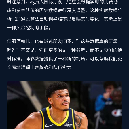
时注意到，ag真人国际厅澳门往往会根据实时的比赛动
态和参赛队伍的历史数据进行深度调整。这种实时数据分
析（即通过算法自动调整赔率以反映实时变化）实际上是
一种风险控制的手段。
但即便如此，也有球迷朋友问我，”这些数据真的可靠
吗？”答案是，它们更多的是一种参考，而不是预测的绝
对标准。博彩数据提供了一种新的视角，可以帮助我们更
全面地理解比赛趋势和队伍实力。