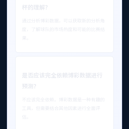
杯的理解？
通过分析博彩数据，可以获取新的分析角
度，了解球队的市场热度和可能的比赛结
果。
是否应该完全依赖博彩数据进行
预测？
不应该完全依赖。博彩数据是一种有趣的
工具，但需要结合其他因素进行全面评
估。