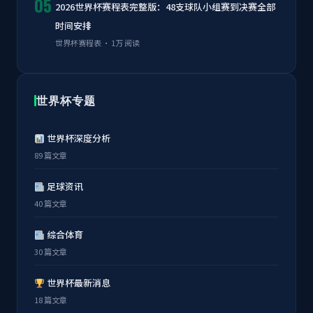
05
2026世界杯赛程表完整版：48支球队小组赛到决赛全部
时间安排
世界杯赛程表 · 1万 阅读
世界杯专题
世界杯深度分析
89 篇文章
足球资讯
40 篇文章
综合体育
30 篇文章
世界杯最新消息
18 篇文章