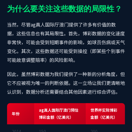
为什么要关注这些数据的局限性？
当然，尽管ag真人国际厅澳门提供了许多有价值的数
据，这些信息也有其局限性。首先，博彩数据的变化速度
非常快，可能会受到短期事件的影响，如球员伤病或天气
变化。其次，这些数据还可能受到操控（即某些个别事件
可能故意调整赔率）的风险影响。
因此，虽然博彩数据为我们提供了一种新的分析角度，但
它不应被视为唯一的判断依据。这一立场让我们更清晰地
认识到，数据分析还需要结合其他因素进行综合评估。
ag真人国际厅澳门预估
世界杯实际博彩
年份
博彩金额（亿美元）
金额（亿美元）
2014
150
200