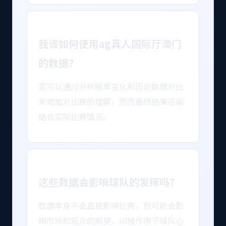
我该如何使用ag真人国际厅澳门
的数据？
您可以通过分析赔率变化和历史数据对比
来增加对比赛的理解，然而最终结果还需
结合实际比赛情况。
这些数据会影响球队的发挥吗？
数据本身不会直接影响比赛，但可能会影
响市场和观众的期望，间接作用于球队心