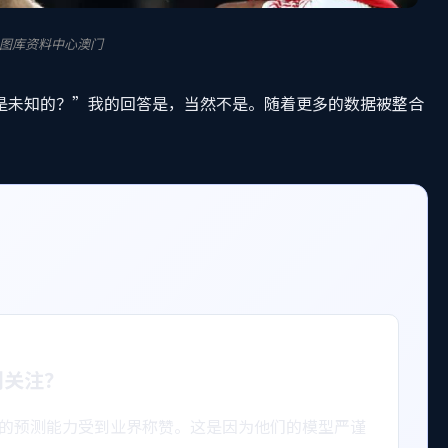
49图库资料中心澳门
是未知的？”我的回答是，当然不是。随着更多的数据被整合
到关注？
特的预测能力受到业界称赞。这是因为他们的模型严谨