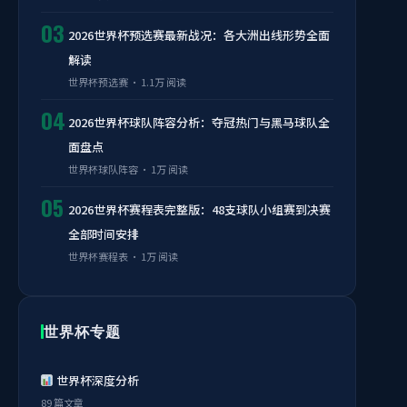
03
2026世界杯预选赛最新战况：各大洲出线形势全面
解读
世界杯预选赛 · 1.1万 阅读
04
2026世界杯球队阵容分析：夺冠热门与黑马球队全
面盘点
世界杯球队阵容 · 1万 阅读
05
2026世界杯赛程表完整版：48支球队小组赛到决赛
全部时间安排
世界杯赛程表 · 1万 阅读
世界杯专题
世界杯深度分析
89 篇文章