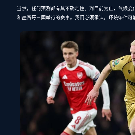
当然，任何预测都有其不确定性。到目前为止，气候变
和墨西哥三国举行的赛事。我们必须承认，环境条件可