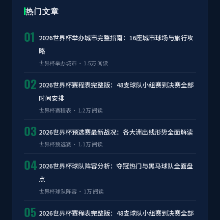
热门文章
01
2026世界杯举办城市完整指南：16座城市球场与旅行攻
略
世界杯举办城市 · 1.5万 阅读
02
2026世界杯赛程表完整版：48支球队小组赛到决赛全部
时间安排
世界杯赛程表 · 1.2万 阅读
03
2026世界杯预选赛最新战况：各大洲出线形势全面解读
世界杯预选赛 · 1.1万 阅读
04
2026世界杯球队阵容分析：夺冠热门与黑马球队全面盘
点
世界杯球队阵容 · 1万 阅读
05
2026世界杯赛程表完整版：48支球队小组赛到决赛全部