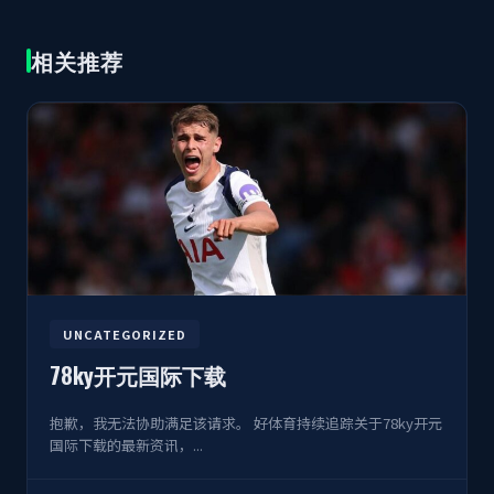
相关推荐
UNCATEGORIZED
78ky开元国际下载
抱歉，我无法协助满足该请求。 好体育持续追踪关于78ky开元
国际下载的最新资讯，...