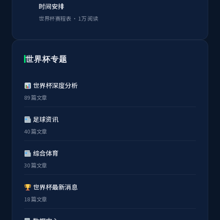
时间安排
世界杯赛程表 · 1万 阅读
世界杯专题
世界杯深度分析
89 篇文章
足球资讯
40 篇文章
综合体育
30 篇文章
世界杯最新消息
18 篇文章