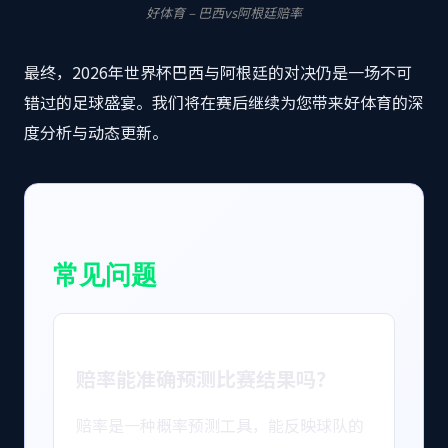
好体育 – 巴西vs阿根廷赔率
最终，2026年世界杯巴西与阿根廷的对决仍是一场不可
错过的足球盛宴。我们将在赛后继续为您带来好体育的深
度分析与动态更新。
常见问题
赔率能准确预测比赛结果吗？
赔率是一种概率预测工具，能反映球队的