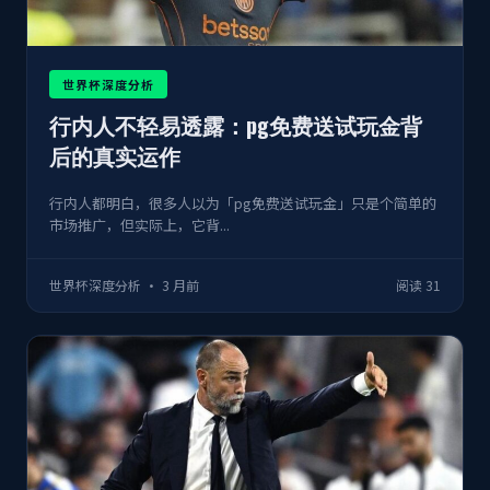
世界杯深度分析
行内人不轻易透露：pg免费送试玩金背
后的真实运作
行内人都明白，很多人以为「pg免费送试玩金」只是个简单的
市场推广，但实际上，它背...
世界杯深度分析 · 3 月前
阅读 31