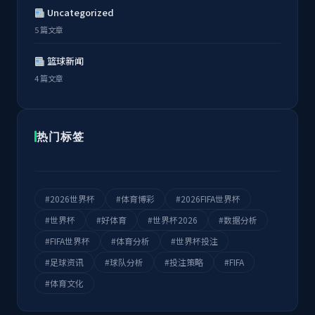
Uncategorized
5 篇文章
篮球新闻
4 篇文章
热门标签
#2026世界杯
#体育博彩
#2026FIFA世界杯
#世界杯
#好体育
#世界杯2026
#数据分析
#FIFA世界杯
#体育分析
#世界杯投注
#足球资讯
#球队分析
#投注策略
#FIFA
#体育文化