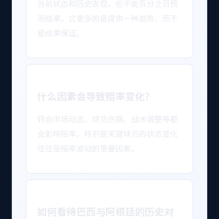
当前状态和历史表现，但不能百分之百预
测结果。它更多的是提供一种趋势，而不
是结果保证。
什么因素会导致赔率变化？
转会市场动态、球员伤病、战术调整等都
会影响赔率。特别是关键球员的状态变化
往往是赔率波动的重要因素。
如何看待巴西与阿根廷的历史对