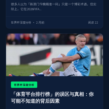
很多人以为「新澳门今晚精准一码」只是一个博彩术语，但实
际上，它在2026FIFA...
世界杯深度分析 · 2 月前
阅读 22
世界杯深度分析
「体育平台排行榜」的误区与真相：你
可能不知道的背后因素