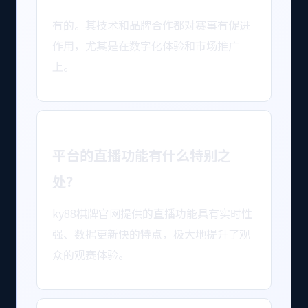
有的。其技术和品牌合作都对赛事有促进
作用，尤其是在数字化体验和市场推广
上。
平台的直播功能有什么特别之
处？
ky88棋牌官网提供的直播功能具有实时性
强、数据更新快的特点，极大地提升了观
众的观赛体验。