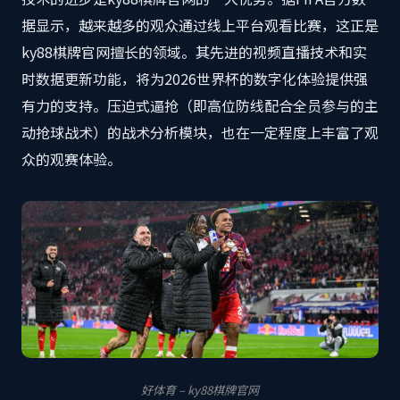
据显示，越来越多的观众通过线上平台观看比赛，这正是
ky88棋牌官网擅长的领域。其先进的视频直播技术和实
时数据更新功能，将为2026世界杯的数字化体验提供强
有力的支持。压迫式逼抢（即高位防线配合全员参与的主
动抢球战术）的战术分析模块，也在一定程度上丰富了观
众的观赛体验。
好体育 – ky88棋牌官网