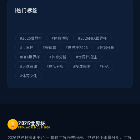
热门标签
#2026世界杯
#体育博彩
#2026FIFA世界杯
#世界杯
#好体育
#世界杯2026
#数据分析
#FIFA世界杯
#体育分析
#世界杯投注
#足球资讯
#球队分析
#投注策略
#FIFA
#体育文化
2026世界杯
FIFA WORLD CUP 2026
2026世界杯资讯平台 — 提供世界杯赛程表、世界杯小组赛分组、世界