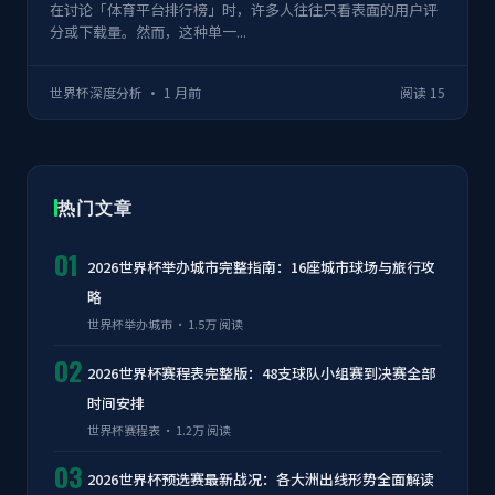
在讨论「体育平台排行榜」时，许多人往往只看表面的用户评
分或下载量。然而，这种单一...
世界杯深度分析 · 1 月前
阅读 15
热门文章
01
2026世界杯举办城市完整指南：16座城市球场与旅行攻
略
世界杯举办城市 · 1.5万 阅读
02
2026世界杯赛程表完整版：48支球队小组赛到决赛全部
时间安排
世界杯赛程表 · 1.2万 阅读
03
2026世界杯预选赛最新战况：各大洲出线形势全面解读