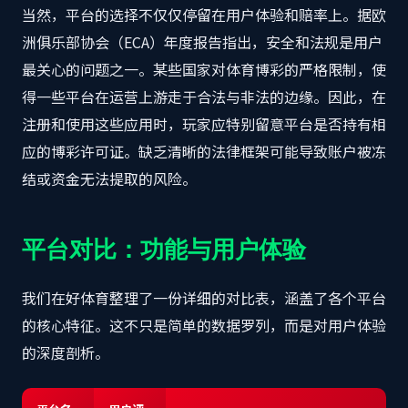
当然，平台的选择不仅仅停留在用户体验和赔率上。据欧
洲俱乐部协会（ECA）年度报告指出，安全和法规是用户
最关心的问题之一。某些国家对体育博彩的严格限制，使
得一些平台在运营上游走于合法与非法的边缘。因此，在
注册和使用这些应用时，玩家应特别留意平台是否持有相
应的博彩许可证。缺乏清晰的法律框架可能导致账户被冻
结或资金无法提取的风险。
平台对比：功能与用户体验
我们在好体育整理了一份详细的对比表，涵盖了各个平台
的核心特征。这不只是简单的数据罗列，而是对用户体验
的深度剖析。