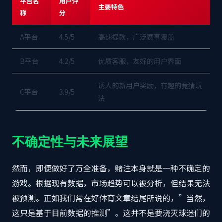
平台名
用户评
主要特色
称
分
A平台
4.5/5
高速提款，广泛赛事覆盖
B平台
4.2/5
优质客服，友好的用户界面
诱人的新用户奖励，有趣的竞猜玩
C平台
3.9/5
法
不确定性与未来展望
然而，即便做好了万全准备，赌注本身就是一种不确定的
游戏。根据现有数据，市场趋势可以被分析，但结果无法
被预测。正如我们常在好体育文章结尾所说的，”当然，
这只是基于目前数据的推测”。这并不是要浇灭球迷们的