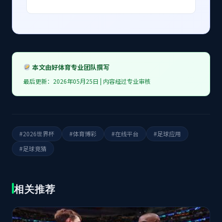
本文由好体育专业团队撰写
最后更新：2026年05月25日 | 内容经过专业审核
#2026世界杯
#体育博彩
#在线平台
#足球应用
#足球竞猜
相关推荐