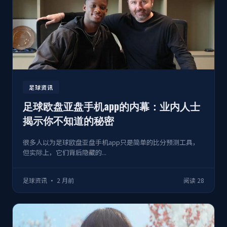
足球资讯
足球欧盘亚盘手机app的内幕：业内人士
揭示你不知道的秘密
很多人以为足球欧盘亚盘手机app只是简单的比分预测工具，
但实际上，它们背后隐藏的...
足球资讯 · 2 月前
阅读 28