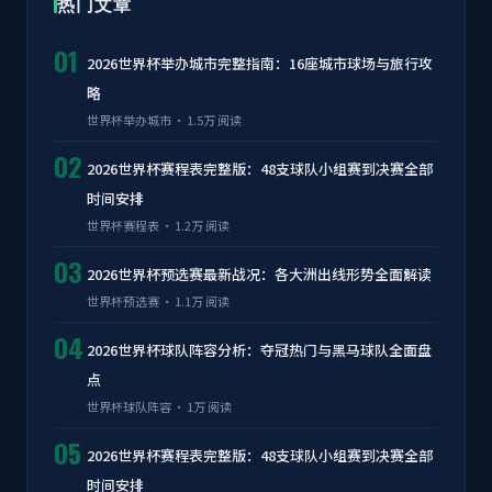
热门文章
01
2026世界杯举办城市完整指南：16座城市球场与旅行攻
略
世界杯举办城市 · 1.5万 阅读
02
2026世界杯赛程表完整版：48支球队小组赛到决赛全部
时间安排
世界杯赛程表 · 1.2万 阅读
03
2026世界杯预选赛最新战况：各大洲出线形势全面解读
世界杯预选赛 · 1.1万 阅读
04
2026世界杯球队阵容分析：夺冠热门与黑马球队全面盘
点
世界杯球队阵容 · 1万 阅读
05
2026世界杯赛程表完整版：48支球队小组赛到决赛全部
时间安排