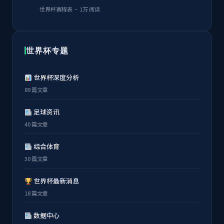
世界杯赛程表 · 1万 阅读
世界杯专题
世界杯深度分析
89 篇文章
足球资讯
40 篇文章
综合体育
30 篇文章
世界杯最新消息
18 篇文章
数据中心