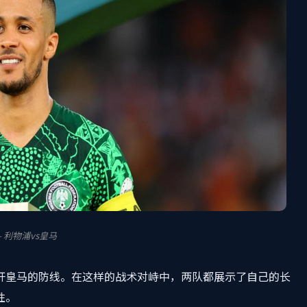
– 利物浦vs皇马
开皇马的防线。在这样的战术对峙中，两队都展示了自己的长
性。