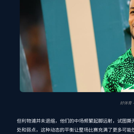
好体育 
但利物浦并未退缩，他们的中场频繁起脚远射，试图撕
处和弱点，这种动态的平衡让整场比赛充满了更多可能