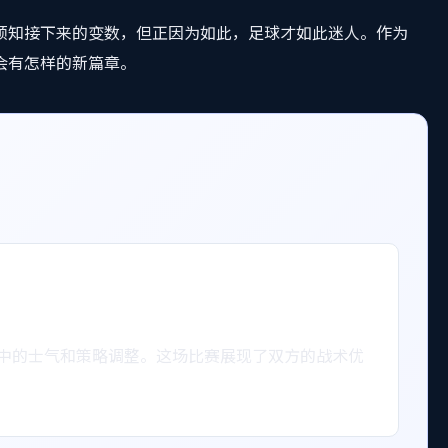
预知接下来的变数，但正因为如此，足球才如此迷人。作为
会有怎样的新篇章。
中的士气和策略调整。这场比赛展现了双方的战术优