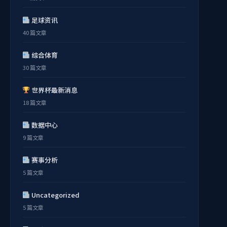
足球资讯
40 篇文章
综合体育
30 篇文章
世界杯最新消息
18 篇文章
数据中心
9 篇文章
赛事分析
5 篇文章
Uncategorized
5 篇文章