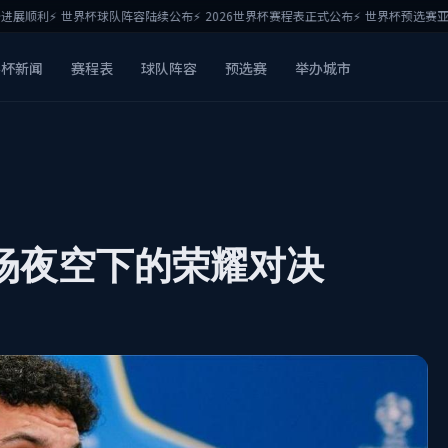
展顺利
世界杯球队阵容陆续公布
2026世界杯赛程表正式公布
世界杯预选赛亚洲
界杯新闻
赛程表
球队阵容
预选赛
举办城市
一场夜空下的荣耀对决