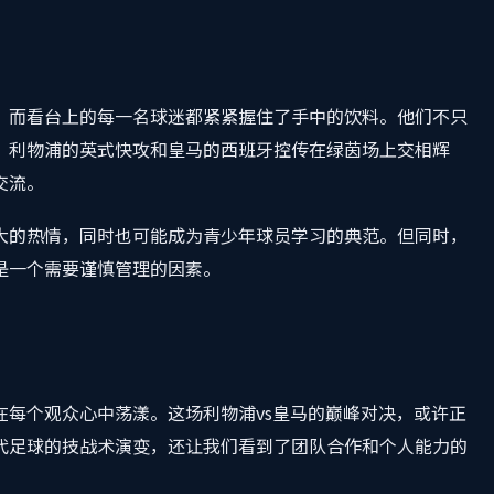
，而看台上的每一名球迷都紧紧握住了手中的饮料。他们不只
。利物浦的英式快攻和皇马的西班牙控传在绿茵场上交相辉
交流。
大的热情，同时也可能成为青少年球员学习的典范。但同时，
是一个需要谨慎管理的因素。
每个观众心中荡漾。这场利物浦vs皇马的巅峰对决，或许正
代足球的技战术演变，还让我们看到了团队合作和个人能力的