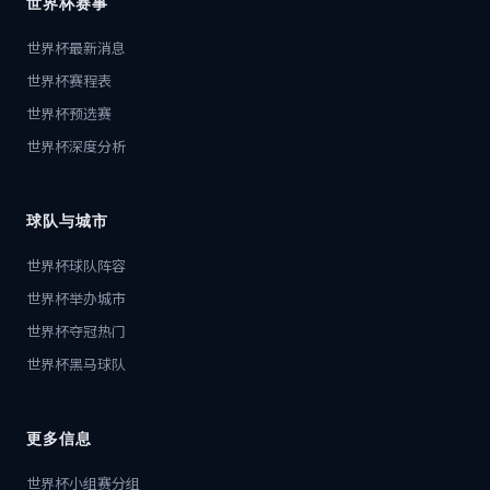
世界杯赛事
世界杯最新消息
世界杯赛程表
世界杯预选赛
世界杯深度分析
球队与城市
世界杯球队阵容
世界杯举办城市
世界杯夺冠热门
世界杯黑马球队
更多信息
世界杯小组赛分组