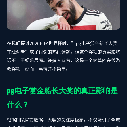
在我们探讨2026FIFA世界杯时，”pg电子赏金船长大奖
在线观看”成了讨论的热门话题。但这个奖项的真实影响
远不止于娱乐层面。许多人认为，这是一个简单的在线游
戏奖项—然而，事情并不简单。
pg电子赏金船长大奖的真正影响是
什么？
根据FIFA官方数据，大奖的关注度极高，不仅吸引了全球