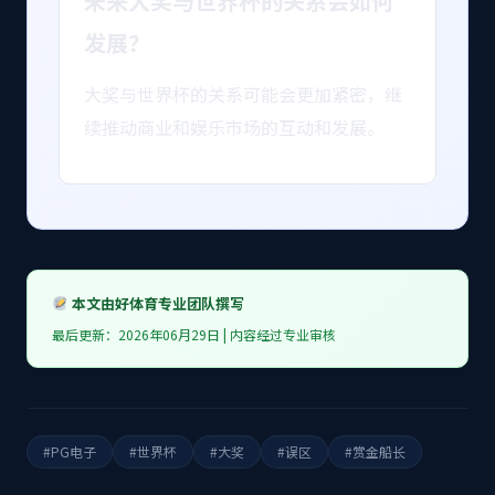
未来大奖与世界杯的关系会如何
发展？
大奖与世界杯的关系可能会更加紧密，继
续推动商业和娱乐市场的互动和发展。
本文由好体育专业团队撰写
最后更新：2026年06月29日 | 内容经过专业审核
#PG电子
#世界杯
#大奖
#误区
#赏金船长