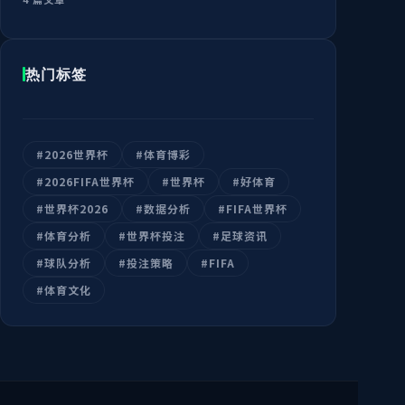
热门标签
#2026世界杯
#体育博彩
#2026FIFA世界杯
#世界杯
#好体育
#世界杯2026
#数据分析
#FIFA世界杯
#体育分析
#世界杯投注
#足球资讯
#球队分析
#投注策略
#FIFA
#体育文化