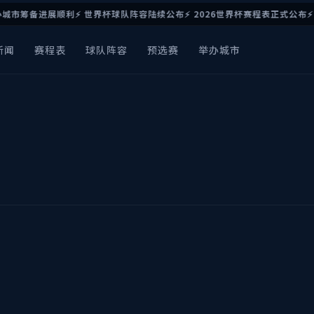
城市筹备进展顺利
世界杯球队阵容陆续公布
2026世界杯赛程表正式公布
新闻
赛程表
球队阵容
预选赛
举办城市