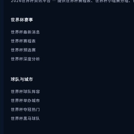
2026世界杯资讯平台 — 提供世界杯赛程表、世界杯小组赛分
世界杯赛事
世界杯最新消息
世界杯赛程表
世界杯预选赛
世界杯深度分析
球队与城市
世界杯球队阵容
世界杯举办城市
世界杯夺冠热门
世界杯黑马球队