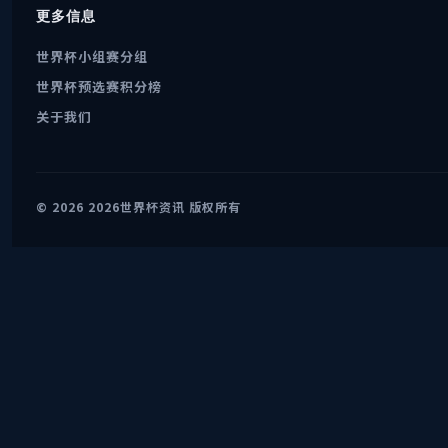
更多信息
世界杯小组赛分组
世界杯预选赛积分榜
关于我们
© 2026 2026世界杯资讯 版权所有