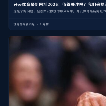
开云体育最新网址2026：值得关注吗？我们来探
这是个好问题，但答案没你想的那么简单。开云体育最新网址202
世界杯最新消息 · 3 月前