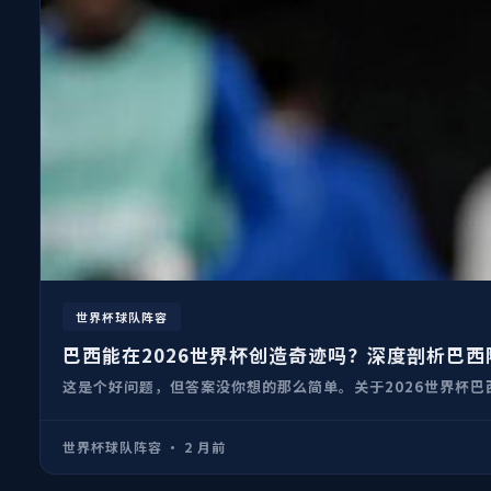
世界杯球队阵容
巴西能在2026世界杯创造奇迹吗？深度剖析巴西
这是个好问题，但答案没你想的那么简单。关于2026世界杯巴西
世界杯球队阵容 · 2 月前