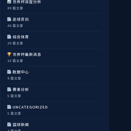
世界杯深度分析
89 篇文章
足球资讯
40 篇文章
综合体育
30 篇文章
世界杯最新消息
18 篇文章
数据中心
9 篇文章
赛事分析
5 篇文章
UNCATEGORIZED
5 篇文章
篮球新闻
4 篇文章