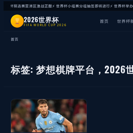
世界杯预选赛亚洲区激战正酣
世界杯小组赛分组抽签即将进行
世界杯举办
2026世界杯
首页
世界杯
FIFA WORLD CUP 2026
首页
标签: 梦想棋牌平台，20