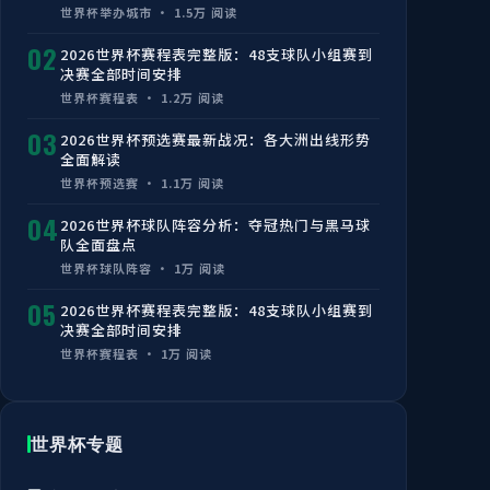
世界杯举办城市 · 1.5万 阅读
02
2026世界杯赛程表完整版：48支球队小组赛到
决赛全部时间安排
世界杯赛程表 · 1.2万 阅读
03
2026世界杯预选赛最新战况：各大洲出线形势
全面解读
世界杯预选赛 · 1.1万 阅读
04
2026世界杯球队阵容分析：夺冠热门与黑马球
队全面盘点
世界杯球队阵容 · 1万 阅读
05
2026世界杯赛程表完整版：48支球队小组赛到
决赛全部时间安排
世界杯赛程表 · 1万 阅读
世界杯专题