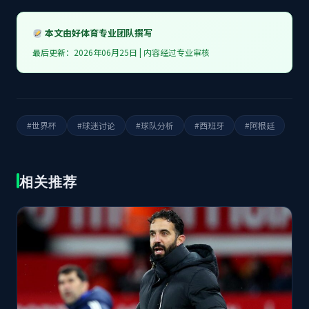
本文由好体育专业团队撰写
最后更新：2026年06月25日 | 内容经过专业审核
#世界杯
#球迷讨论
#球队分析
#西班牙
#阿根廷
相关推荐