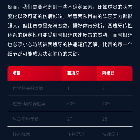
然而，我们需要考虑到一些不确定因素，比如球员的状态
变化以及可能的伤病影响。尽管两队目前的阵容实力都很
强大，但比赛总是充满变数。据好体育分析，西班牙传控
体系的稳定性可能受到阿根廷快速反击的威胁，而阿根廷
也必须小心防线被西班牙的快速短传瓦解。比赛的每一个
细节都可能成为决定胜负的关键。
项目
西班牙
阿根廷
世界杯夺冠次数
1
3
过去5场交锋胜率
60%
40%
球员平均年龄
27
28
核心战术
传控足球
快速反击