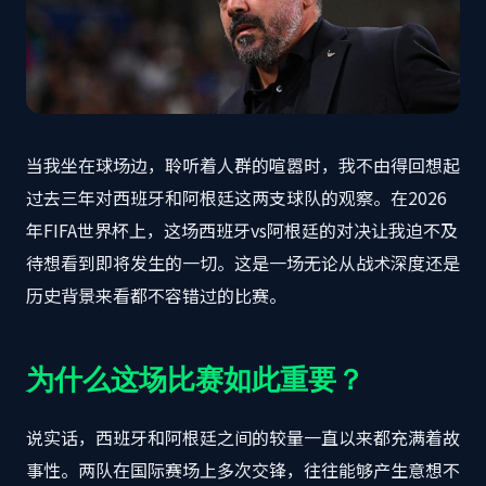
当我坐在球场边，聆听着人群的喧嚣时，我不由得回想起
过去三年对西班牙和阿根廷这两支球队的观察。在2026
年FIFA世界杯上，这场西班牙vs阿根廷的对决让我迫不及
待想看到即将发生的一切。这是一场无论从战术深度还是
历史背景来看都不容错过的比赛。
为什么这场比赛如此重要？
说实话，西班牙和阿根廷之间的较量一直以来都充满着故
事性。两队在国际赛场上多次交锋，往往能够产生意想不