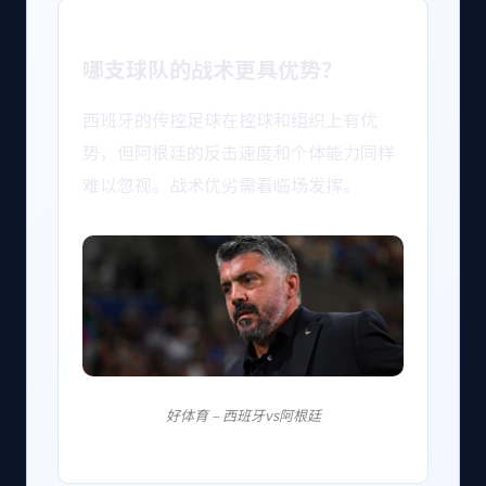
哪支球队的战术更具优势？
西班牙的传控足球在控球和组织上有优
势，但阿根廷的反击速度和个体能力同样
难以忽视。战术优劣需看临场发挥。
好体育 – 西班牙vs阿根廷