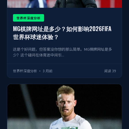
世界杯深度分析
MG棋牌网址是多少？如何影响2026FIFA
世界杯球迷体验？
这是个好问题，但答案没你想的那么简单。MG棋牌网址是多
少？这个疑问在体育迷中间引...
世界杯深度分析 · 3 月前
阅读 39