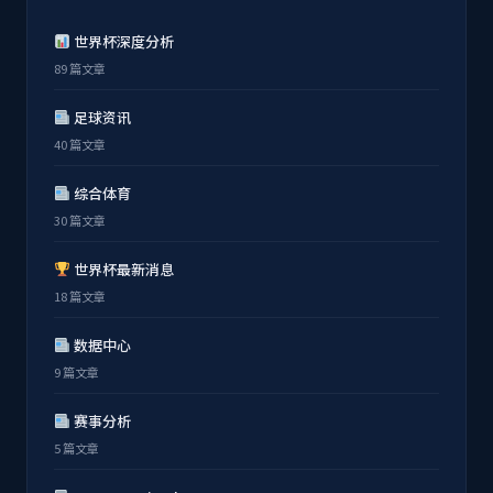
世界杯深度分析
89 篇文章
足球资讯
40 篇文章
综合体育
30 篇文章
世界杯最新消息
18 篇文章
数据中心
9 篇文章
赛事分析
5 篇文章