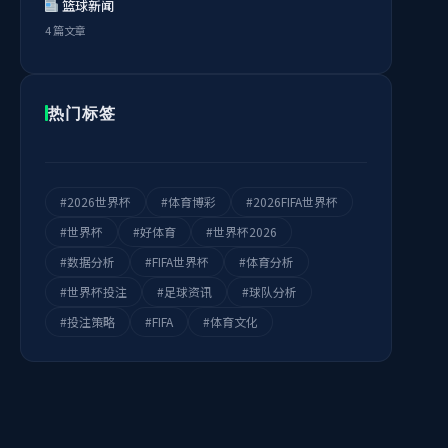
篮球新闻
4 篇文章
热门标签
#2026世界杯
#体育博彩
#2026FIFA世界杯
#世界杯
#好体育
#世界杯2026
#数据分析
#FIFA世界杯
#体育分析
#世界杯投注
#足球资讯
#球队分析
#投注策略
#FIFA
#体育文化