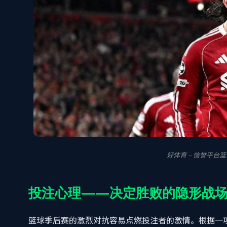
好体育 – 信誉平台
投注心理——决定胜败的隐形战
篮球季后赛的激烈对抗容易点燃投注者的激情。根据一