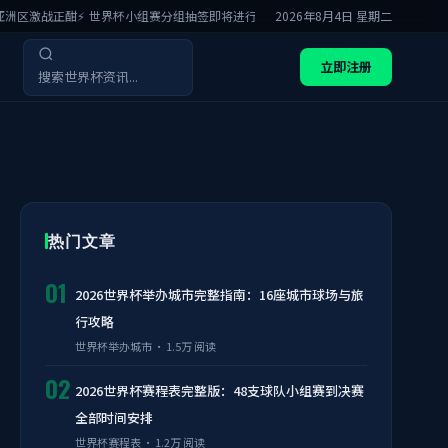
区激战正酣
世界杯小组赛分组抽签即将进行
2026年8月4日 星期二
立即注册
热门文章
01
2026世界杯举办城市完整指南：16座城市球场与旅
行攻略
世界杯举办城市 · 1.5万 阅读
02
2026世界杯赛程表完整版：48支球队小组赛到决赛
全部时间安排
世界杯赛程表 · 1.2万 阅读