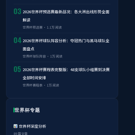
03
2026世界杯预选赛最新战况：各大洲出线形势全面
解读
世界杯预选赛 · 1.1万 阅读
04
2026世界杯球队阵容分析：夺冠热门与黑马球队全
面盘点
世界杯球队阵容 · 1万 阅读
05
2026世界杯赛程表完整版：48支球队小组赛到决赛
全部时间安排
世界杯赛程表 · 1万 阅读
世界杯专题
世界杯深度分析
89 篇文章