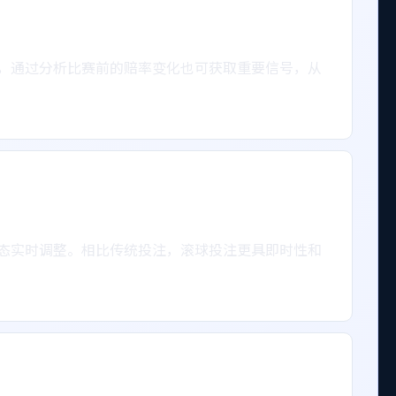
，通过分析比赛前的赔率变化也可获取重要信号，从
态实时调整。相比传统投注，滚球投注更具即时性和