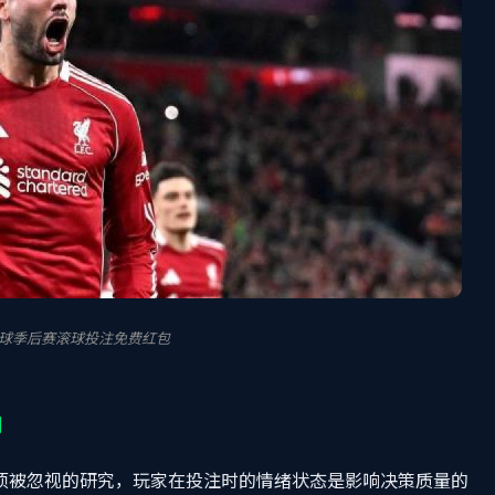
篮球季后赛滚球投注免费红包
场
项被忽视的研究，玩家在投注时的情绪状态是影响决策质量的