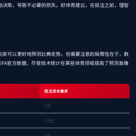
动决策，导致不必要的损失。好体育建议，在投注之前，理智
玩家可以更好地预测比赛走势。但需要注意的局限性在于，数
IFA官方数据，尽管技术统计在某些体育领域提高了预测准确
投注流水要求
5倍
10倍
8倍