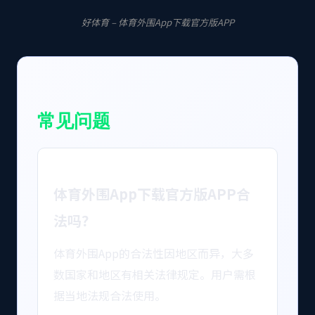
好体育 – 体育外围App下载官方版APP
常见问题
体育外围App下载官方版APP合
法吗？
体育外围App的合法性因地区而异，大多
数国家和地区有相关法律规定。用户需根
据当地法规合法使用。