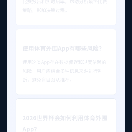
比赛报告和实时赔率，帮助分析最终比赛
策略，影响决策过程。
使用体育外围App有哪些风险？
使用这类App存在数据偏误和过度依赖的
风险，用户应结合多种信息来源进行判
断，避免盲目跟从推荐。
2026世界杯会如何利用体育外围
App？