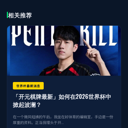
相关推荐
世界杯最新消息
「开元棋牌最新」如何在2026世界杯中
掀起波澜？
在一个微风轻拂的午后，我坐在好体育的编辑室，手边是一份
厚重的资料。正当我埋头于开...