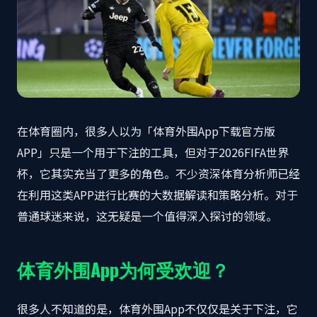
在体育圈内，很多人以为「体育外围App下载官方版
APP」只是一个用于下注的工具，但对于2026FIFA世界
杯，它其实充当了更多的角色。不少资深体育分析师已经
在利用这类APP进行比赛的大数据解读和策略分析。对于
普通球迷来说，这无疑是一个值得深入探讨的领域。
体育外围App为何受欢迎？
很多人不知道的是，体育外围App不仅仅是关于下注，它