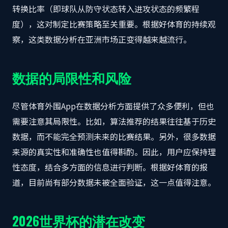
转换比率（即球队从防守状态转入进攻状态的频繁程
度），这对制定比赛策略至关重要。根据好体育的持续观
察，这类数据分析在亚洲市场正变得越来越流行。
数据的局限性和风险
尽管体育外围App在数据分析方面提供了众多便利，但也
需要注意其局限性。比如，算法推荐的结果往往基于历史
数据，而不能完全预测未来的比赛结果。另外，很多数据
来源的真实性和准确性也值得斟酌。因此，用户应保持理
性态度，结合多方面的信息进行判断。根据好体育的报
道，目前尚有部分数据未被全面验证，这一点值得注意。
2026世界杯的潜在改变