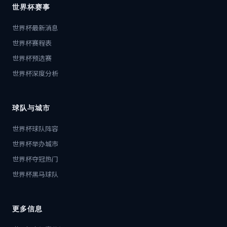
世界杯赛事
世界杯最新消息
世界杯赛程表
世界杯预选赛
世界杯深度分析
球队与城市
世界杯球队阵容
世界杯举办城市
世界杯夺冠热门
世界杯黑马球队
更多信息