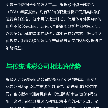
更是一个数据分析的强大工具。根据欧洲俱乐部协会
（ECA）年度报告，约有78%的职业分析师使用类似软件
进行赛前准备。这个百分比意味着，使用体育外围App的
用户不仅仅是赌徒，还有大量的策略分析师和教练团队。
以数据为基础的决策在现代足球中已成为常态。据我个人
的观察，越来越多的球队在赛前就开始使用这些数据进行
策略调整。
与传统博彩公司相比的优势
很多人以为选择博彩公司就是为了更好的赔率，但实际上
体育外围App提供了更多的附加值。与传统博彩公司不
同，官方版APP通常提供实时数据和赔率波动的详尽分
析。这对于那些想要深入研究比赛走向的用户来说，是一